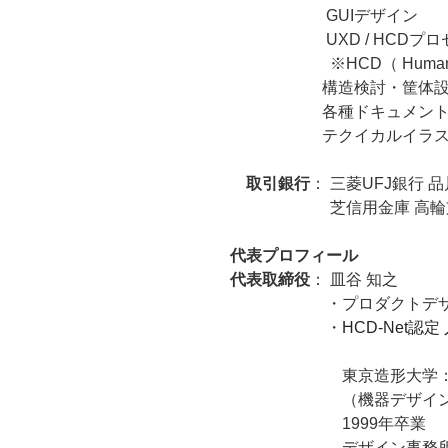
GUIデザイン
UXD / HCDプロセ
※HCD（ Human Cente
構造検討・筐体設計
各種ドキュメント製作
テクイカルイラ
取引銀行
： 三菱UFJ銀行 
芝信用金庫 高輪
代表プロフィール
代表取締役
： 皿谷 知之
・プロダクトデザ
・
HCD-Net認
東京造形大学：造形
（機器デザインコ
1999年卒業
デザイン事務所勤務