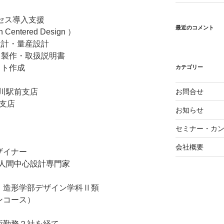
ス導入支援
最近のコメント
red Design ）
・量産設計
・取扱説明書
スト作成
カテゴリー
品川駅前支店
お問合せ
支店
お知らせ
セミナー・カ
会社概要
イナー
定 人間中心設計専門家
学部デザイン学科Ⅱ類
ース）
２社を経て