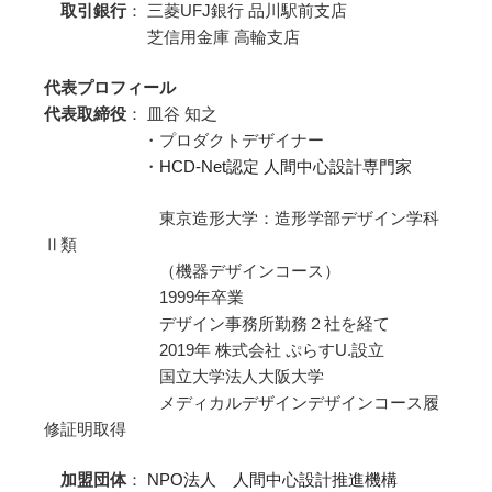
取引銀行
： 三菱UFJ銀行 品川駅前支店
芝信用金庫 高輪支店
代表プロフィール
代表取締役
： 皿谷 知之
・プロダクトデザイナー
・
HCD-Net認定 人間中心設計専門家
東京造形大学：造形学部デザイン学科
Ⅱ類
（機器デザインコース）
1999年卒業
デザイン事務所勤務２社を経て
2019年 株式会社 ぷらすU.設立
国立大学法人大阪大学
メディカルデザインデザインコース履
修証明取得
加盟団体
：
NPO法人 人間中心設計推進機構