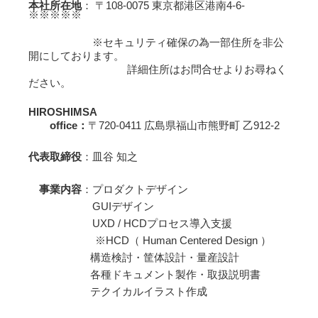
本社
所在地
： 〒108-0075 東京都港区港南4-6-
※※※※※
※セキュリティ確保の為一部住所を非公
開にしております。
詳細住所はお問合せよりお尋ねく
ださい。
HIROSHIMSA
office：
〒720-0411 広島県福山市熊野町 乙912-2
代表取締役
：皿谷 知之
事業内容
：プロダクトデザイン
GUIデザイン
UXD / HCDプロセス導入支援
※HCD（ Human Centered Design ）
構造検討・筐体設計・量産設計
各種ドキュメント製作・取扱説明書
テクイカルイラスト作成