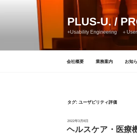
コ
ン
テ
PLUS-U. / P
ン
+Usability Engineering ＋User
ツ
へ
ス
キ
会社概要
業務案内
お知
ッ
プ
タグ:
ユーザビリティ評価
投
2022年3月8日
稿
ヘルスケア・医療機
日: